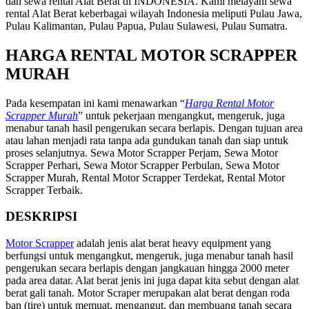
dan sewa rental Alat Berat di INDONESIA. Kami melayani sewa
rental Alat Berat keberbagai wilayah Indonesia meliputi Pulau Jawa,
Pulau Kalimantan, Pulau Papua, Pulau Sulawesi, Pulau Sumatra.
HARGA RENTAL MOTOR SCRAPPER
MURAH
Pada kesempatan ini kami menawarkan “
Harga Rental Motor
Scrapper Murah
” untuk pekerjaan mengangkut, mengeruk, juga
menabur tanah hasil pengerukan secara berlapis. Dengan tujuan area
atau lahan menjadi rata tanpa ada gundukan tanah dan siap untuk
proses selanjutnya. Sewa Motor Scrapper Perjam, Sewa Motor
Scrapper Perhari, Sewa Motor Scrapper Perbulan, Sewa Motor
Scrapper Murah, Rental Motor Scrapper Terdekat, Rental Motor
Scrapper Terbaik.
DESKRIPSI
Motor Scrapper
adalah jenis alat berat heavy equipment yang
berfungsi untuk mengangkut, mengeruk, juga menabur tanah hasil
pengerukan secara berlapis dengan jangkauan hingga 2000 meter
pada area datar. Alat berat jenis ini juga dapat kita sebut dengan alat
berat gali tanah. Motor Scraper merupakan alat berat dengan roda
ban (tire) untuk memuat, mengangut, dan membuang tanah secara