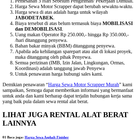
Pemesanan 3 Hari Sebelum Pengiriman/ Pekerjaan Dimulai.
Harga Sewa Motor Scrapper dapat berubah sewaktu-waktu.
Harga sewa di atas adalah harga untuk wilayah
JABODETABEK
.
Biaya tersebut di atas belum termasuk biaya
MOBILISASI
dan DEMOBILISASI
.
Uang makan Operator Rp 250.000,- hingga Rp 350.000,-
/hari ditanggung penyewa.
Bahan bakar minyak (BBM) ditanggung penyewa.
Apabila ada kehilangan sparepart atau alat di lokasi proyek,
maka ditanggung oleh pihak Penyewa.
Semua perizinan (IMB, Izin Jalan, Lingkungan, Ormas,
Koordinasi) adalah tanggung jawab Penyewa
Untuk penawaran harga hubungi sales kami.
Demikian penawaran “
Harga Sewa Motor Scrapper Murah
” kami
sampaikan, Semoga dapat memberikan informasi yang bermanfaat
untuk anda dan kami berharap dapat terjalin hubungan kerja sama
yang baik pula dalam sewa rental alat berat.
LIHAT JUGA RENTAL ALAT BERAT
LAINNYA
01 Baca juga:
Harga Sewa Asphalt Finisher