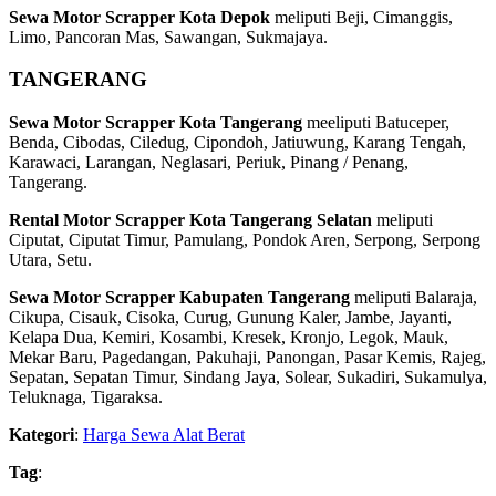
Sewa Motor Scrapper Kota Depok
meliputi Beji, Cimanggis,
Limo, Pancoran Mas, Sawangan, Sukmajaya.
TANGERANG
Sewa Motor Scrapper Kota Tangerang
meeliputi Batuceper,
Benda, Cibodas, Ciledug, Cipondoh, Jatiuwung, Karang Tengah,
Karawaci, Larangan, Neglasari, Periuk, Pinang / Penang,
Tangerang.
Rental Motor Scrapper Kota Tangerang Selatan
meliputi
Ciputat, Ciputat Timur, Pamulang, Pondok Aren, Serpong, Serpong
Utara, Setu.
Sewa Motor Scrapper Kabupaten Tangerang
meliputi Balaraja,
Cikupa, Cisauk, Cisoka, Curug, Gunung Kaler, Jambe, Jayanti,
Kelapa Dua, Kemiri, Kosambi, Kresek, Kronjo, Legok, Mauk,
Mekar Baru, Pagedangan, Pakuhaji, Panongan, Pasar Kemis, Rajeg,
Sepatan, Sepatan Timur, Sindang Jaya, Solear, Sukadiri, Sukamulya,
Teluknaga, Tigaraksa.
Kategori
:
Harga Sewa Alat Berat
Tag
: