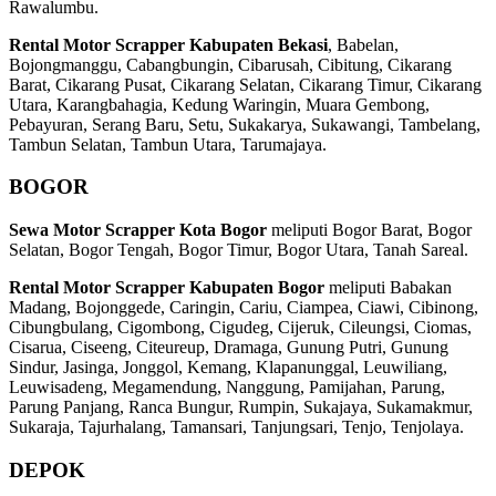
Rawalumbu.
Rental Motor Scrapper Kabupaten Bekasi
, Babelan,
Bojongmanggu, Cabangbungin, Cibarusah, Cibitung, Cikarang
Barat, Cikarang Pusat, Cikarang Selatan, Cikarang Timur, Cikarang
Utara, Karangbahagia, Kedung Waringin, Muara Gembong,
Pebayuran, Serang Baru, Setu, Sukakarya, Sukawangi, Tambelang,
Tambun Selatan, Tambun Utara, Tarumajaya.
BOGOR
Sewa Motor Scrapper Kota Bogor
meliputi Bogor Barat, Bogor
Selatan, Bogor Tengah, Bogor Timur, Bogor Utara, Tanah Sareal.
Rental Motor Scrapper Kabupaten Bogor
meliputi Babakan
Madang, Bojonggede, Caringin, Cariu, Ciampea, Ciawi, Cibinong,
Cibungbulang, Cigombong, Cigudeg, Cijeruk, Cileungsi, Ciomas,
Cisarua, Ciseeng, Citeureup, Dramaga, Gunung Putri, Gunung
Sindur, Jasinga, Jonggol, Kemang, Klapanunggal, Leuwiliang,
Leuwisadeng, Megamendung, Nanggung, Pamijahan, Parung,
Parung Panjang, Ranca Bungur, Rumpin, Sukajaya, Sukamakmur,
Sukaraja, Tajurhalang, Tamansari, Tanjungsari, Tenjo, Tenjolaya.
DEPOK