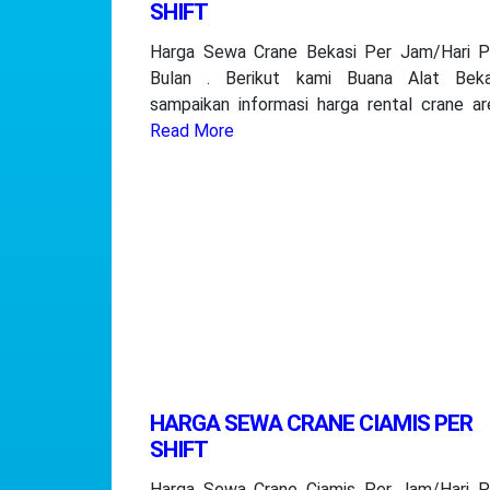
SHIFT
Harga Sewa Crane Bekasi Per Jam/Hari P
Bulan . Berikut kami Buana Alat Beka
sampaikan informasi harga rental crane ar
Read More
HARGA SEWA CRANE CIAMIS PER
SHIFT
Harga Sewa Crane Ciamis Per Jam/Hari P